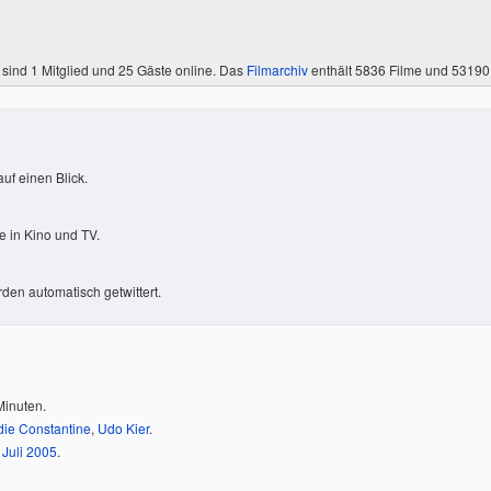
 sind
1 Mitglied
und 25 Gäste online. Das
Filmarchiv
enthält 5836 Filme und 5319
uf einen Blick.
 in Kino und TV.
den automatisch getwittert.
Minuten.
ie Constantine
,
Udo Kier
.
Juli
2005
.