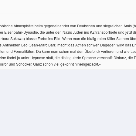
phobische Atmosphäre beim gegeneinander von Deutschen und siegreichen Amis (hie
 Eisenbahn-Dynastie, die unter den Nazis Juden ins KZ transportierte und jetzt die
Barbara Sukowa) blasse Farbe ins Bild. Wenn man die blutig-roten Killer-Szenen ü
tihelden Leo (Jean-Marc Barr) macht das Atmen schwer. Dagegen wirkt das Ende d
hriften und Formalitäten. Da kann man schon mal den Überblick verlieren und wie
eise findet ja unter Hypnose statt, die distinguierte Sprache verschafft Distanz, 
Horror und Schocker. Ganz schön viel gekonnt hineingepackt.
«