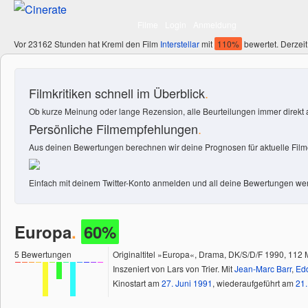
Filme
Login
Anmeldung
Vor 23162 Stunden hat Kreml den Film
Interstellar
mit
110%
bewertet. Derzeit
Filmkritiken schnell im Überblick
.
Ob kurze Meinung oder lange Rezension, alle Beurteilungen immer direkt a
Persönliche Filmempfehlungen
.
Aus deinen Bewertungen berechnen wir deine Prognosen für aktuelle Filme
Einfach mit deinem Twitter-Konto anmelden und all deine Bewertungen wer
Europa
.
60%
5
Bewertungen
Originaltitel »Europa«, Drama, DK/S/D/F 1990, 112 
Inszeniert von Lars von Trier. Mit
Jean-Marc Barr
,
Edd
Kinostart am
27.
Juni
1991
, wiederaufgeführt am
21.