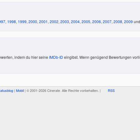
997
,
1998
,
1999
,
2000
,
2001
,
2002
,
2003
,
2004
,
2005
,
2006
,
2007
,
2008
,
2009
un
bewerten, indem du hier seine
IMDb-ID
eingibst. Wenn genügend Bewertungen vorlieg
tatusblog
|
Mobil
| © 2001-2026 Cinerate
.
Alle Rechte vorbehalten. |
RSS