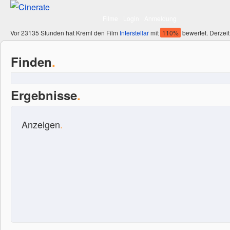
Filme
Login
Anmeldung
Vor 23135 Stunden hat Kreml den Film
Interstellar
mit
110%
bewertet. Derzeit
Finden
.
Ergebnisse
.
Anzeigen
.