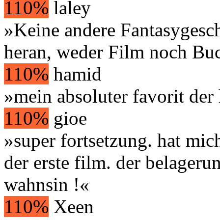
110%
laley
»Keine andere Fantasygesc
heran, weder Film noch Buc
110%
hamid
»mein absoluter favorit der 
110%
gioe
»super fortsetzung. hat mi
der erste film. der belageru
wahnsin !«
110%
Xeen