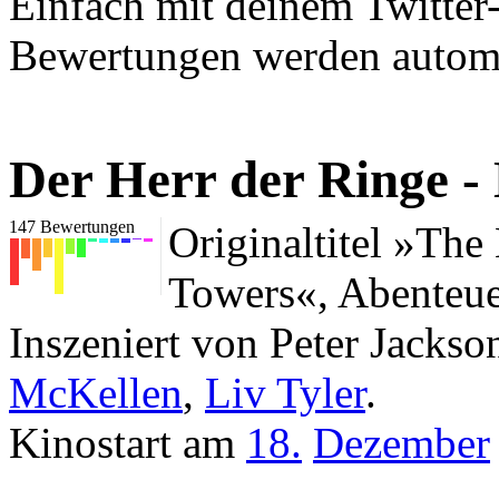
Einfach mit deinem Twitter
Bewertungen werden automat
Der Herr der Ringe -
147
Bewertungen
Originaltitel »The
Towers«, Abenteu
Inszeniert von Peter Jackso
McKellen
,
Liv Tyler
.
Kinostart am
18.
Dezember