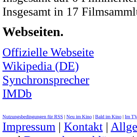
Insgesamt in 17 Filmsamml
Webseiten
.
Offizielle Webseite
Wikipedia (DE)
Synchronsprecher
IMDb
Nutzungsbedingungen für RSS
|
Neu im Kino
|
Bald im Kino
|
Im T
Impressum
|
Kontakt
|
Allg