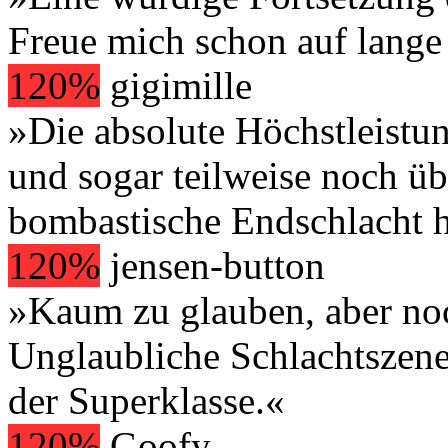
Freue mich schon auf lan
120%
gigimille
»Die absolute Höchstleistun
und sogar teilweise noch üb
bombastische Endschlacht ha
120%
jensen-button
»Kaum zu glauben, aber noch
Unglaubliche Schlachtszene
der Superklasse.«
120%
Goofy