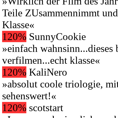
»Wirklich der Film des Jah
Teile ZUsammennimmt und je
Klasse«
120%
SunnyCookie
»einfach wahnsinn...dieses
verfilmen...echt klasse«
120%
KaliNero
»absolut coole triologie, mi
sehenswert!«
120%
scotstart