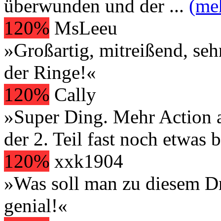
überwunden und der
...
(me
120%
MsLeeu
»Großartig, mitreißend, se
der Ringe!«
120%
Cally
»Super Ding. Mehr Action a
der 2. Teil fast noch etwas b
120%
xxk1904
»Was soll man zu diesem Dre
genial!«