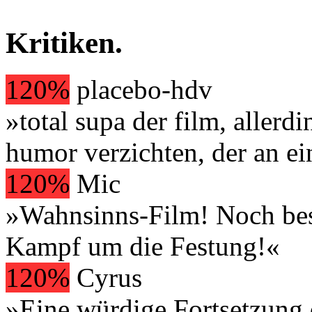
Kritiken
.
120%
placebo-hdv
»total supa der film, allerd
humor verzichten, der an ein
120%
Mic
»Wahnsinns-Film! Noch bess
Kampf um die Festung!«
120%
Cyrus
»Eine würdige Fortsetzung d