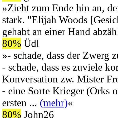
»Zieht zum Ende hin an, der
stark. "Elijah Woods [Gesic
gehabt an einer Hand abz
80%
Üdl
»- schade, dass der Zwerg
- schade, dass es zuviele k
Konversation zw. Mister F
- eine Sorte Krieger (Orks 
ersten
...
(mehr)
«
80%
John26